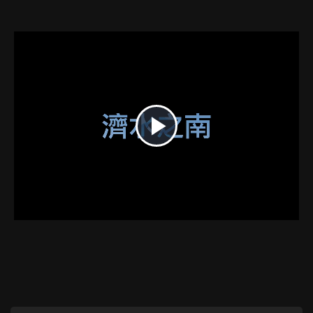
播
放
媒
体